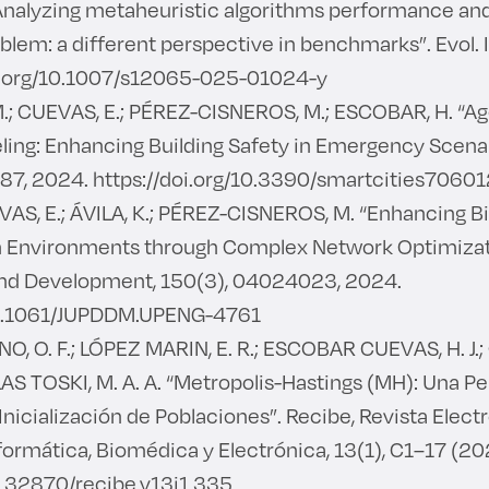
nalyzing metaheuristic algorithms performance and
blem: a different perspective in benchmarks”. Evol. In
oi.org/10.1007/s12065-025-01024-y
.; CUEVAS, E.; PÉREZ-CISNEROS, M.; ESCOBAR, H. “A
ing: Enhancing Building Safety in Emergency Scenar
3187, 2024. https://doi.org/10.3390/smartcities7060
VAS, E.; ÁVILA, K.; PÉREZ-CISNEROS, M. “Enhancing B
n Environments through Complex Network Optimizati
and Development, 150(3), 04024023, 2024.
/10.1061/JUPDDM.UPENG-4761
 O. F.; LÓPEZ MARIN, E. R.; ESCOBAR CUEVAS, H. J.
SLAS TOSKI, M. A. A. “Metropolis-Hastings (MH): Una P
Inicialización de Poblaciones”. Recibe, Revista Elect
ormática, Biomédica y Electrónica, 13(1), C1–17 (20
10.32870/recibe.v13i1.335