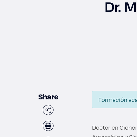
Dr. M
Enlac
Aspir
Becas
Gradu
Share
Formación ac
CRUC
Derec
Doctor en Cienci
Automático y Sis