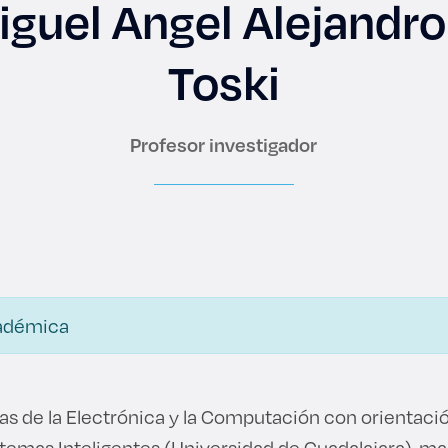
iguel Angel Alejandro
Toski
es de interés
Lo más buscado
Profesor investigador
antes
Carreras
Derecho
aciones
Prepa ITESO
adémica
E
Becas
ho
Sustentabilidad
as de la Electrónica y la Computación con orientaci
temas Inteligentes (Universidad de Guadalajara), ma