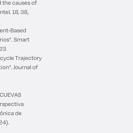
 the causes of
tel. 18, 38,
gent-Based
ios”. Smart
123
icycle Trajectory
on”. Journal of
; CUEVAS
erspectiva
rónica de
24).