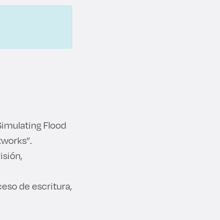
Simulating Flood
tworks”.
isión,
ceso de escritura,