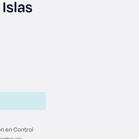
 Islas
ón en Control
estro en