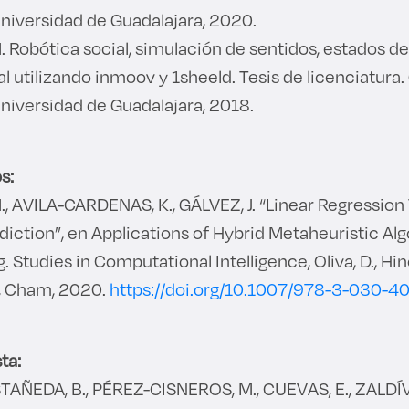
Universidad de Guadalajara, 2020.
. Robótica social, simulación de sentidos, estados d
l utilizando inmoov y 1sheeld. Tesis de licenciatura.
Universidad de Guadalajara, 2018.
s:
., AVILA-CARDENAS, K., GÁLVEZ, J. “Linear Regression
iction”, en Applications of Hybrid Metaheuristic Alg
Studies in Computational Intelligence, Oliva, D., Hinoj
r, Cham, 2020.
https://doi.org/10.1007/978-3-030-4
ta:
EDA, B., PÉREZ-CISNEROS, M., CUEVAS, E., ZALDÍVAR