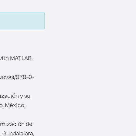
 with MATLAB.
cuevas/978-0-
ización y su
co, México.
timización de
 Guadalajara,