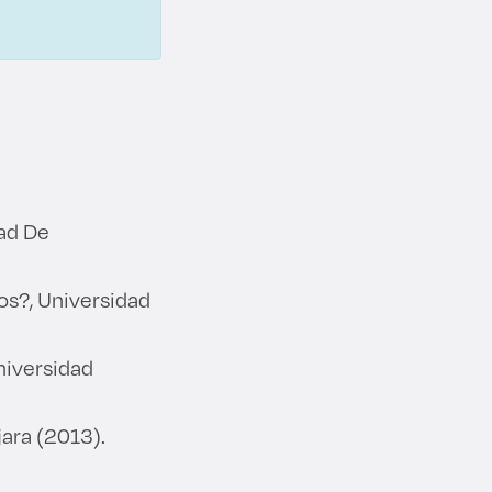
ad De
os?, Universidad
niversidad
jara (2013).