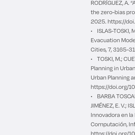
RODRÍGUEZ, A. “A
the zero-bias pro
2025. https://d
• ISLAS-TOSKI, M
Evacuation Model
Cities, 7, 3165-
• TOSKI, M.; CUE
Planning in Urba
Urban Planning 
https://doi.org
• BARBA TOSCANO,
JIMÉNEZ, E. V.; I
Innovadora en la 
Computación, Inf
https://doi.org/