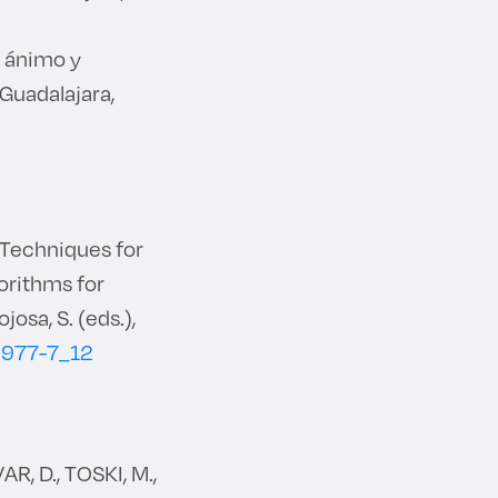
e ánimo y
 Guadalajara,
 Techniques for
orithms for
osa, S. (eds.),
0977-7_12
, D., TOSKI, M.,