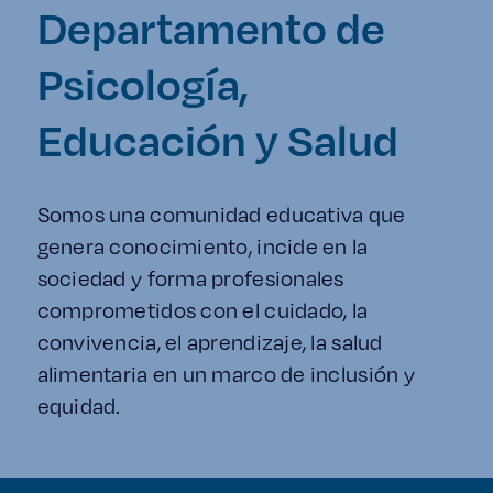
Enlaces de interés
Departamento de
Psicología,
Aspirantes
Educación y Salud
Becas
Graduaciones
Somos una comunidad educativa que
genera conocimiento, incide en la
CRUCE
sociedad y forma profesionales
comprometidos con el cuidado, la
Derecho
convivencia, el aprendizaje, la salud
alimentaria en un marco de inclusión y
Lo más buscado
equidad.
Carreras