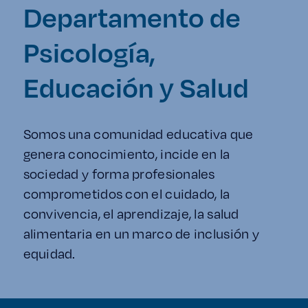
Enlaces de interés
Departamento de
Psicología,
Aspirantes
Educación y Salud
Becas
Graduaciones
Somos una comunidad educativa que
genera conocimiento, incide en la
CRUCE
sociedad y forma profesionales
comprometidos con el cuidado, la
Derecho
convivencia, el aprendizaje, la salud
alimentaria en un marco de inclusión y
Lo más buscado
equidad.
Carreras