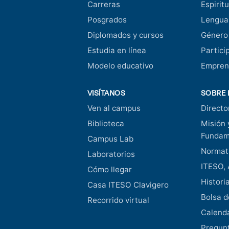
Carreras
Espiritu
Posgrados
Lengua
Diplomados y cursos
Género
Estudia en línea
Partici
Modelo educativo
Empren
VISÍTANOS
SOBRE 
Ven al campus
Directo
Biblioteca
Misión 
Fundam
Campus Lab
Normati
Laboratorios
ITESO, 
Cómo llegar
Histori
Casa ITESO Clavigero
Bolsa d
Recorrido virtual
Calend
Pregunt