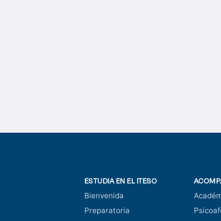
ESTUDIA EN EL ITESO
ACOMP
Bienvenida
Académ
Preparatoria
Psicoaf