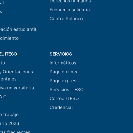
Derechos humanos
al
Economía solidaria
s
Centro Polanco
pación estudiantil
dimiento
EL ITESO
SERVICIOS
rio
Informáticos
y Orientaciones
Pago en línea
entales
Pago express
va universitaria
Servicios ITESO
A.C.
Correo ITESO
a
Credencial
e trabajo
ario 2026
as frecuentes