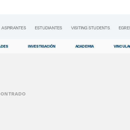
ASPIRANTES
ESTUDIANTES
VISITING STUDENTS
EGRE
ADES
INVESTIGACIÓN
ACADEMIA
VINCULA
lora sitios web, programas académicos, actividades y noti
CONTRADO
Diplo
|