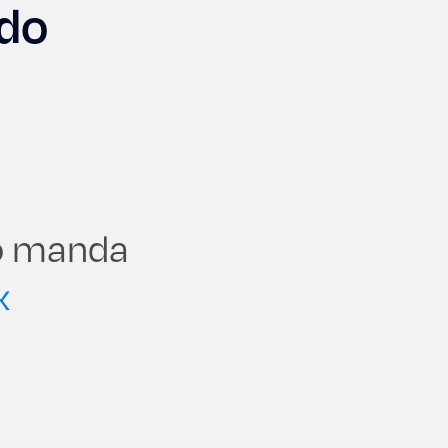
ado
io manda
x