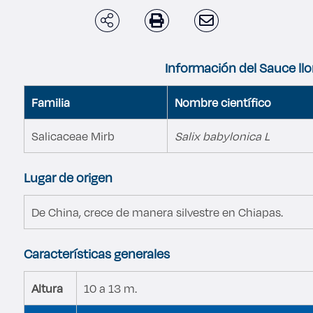
Enlaces de interés
Aspirantes
Información del Sauce ll
Becas
Familia
Nombre científico
Graduaciones
Salicaceae Mirb
Salix babylonica L
CRUCE
Lugar de origen
Derecho
De China, crece de manera silvestre en Chiapas.
Lo más buscado
Características generales
Altura
10 a 13 m.
Carreras