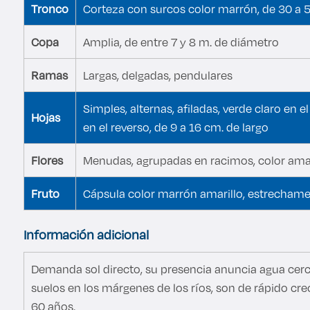
Tronco
Corteza con surcos color marrón, de 30 a 
Derecho
Copa
Amplia, de entre 7 y 8 m. de diámetro
Prepa ITESO
Ramas
Largas, delgadas, pendulares
Becas
Simples, alternas, afiladas, verde claro en 
Hojas
en el reverso, de 9 a 16 cm. de largo
Sustentabilidad
Flores
Menudas, agrupadas en racimos, color amar
Fruto
Cápsula color marrón amarillo, estrecham
Información adicional
Demanda sol directo, su presencia anuncia agua cerca
suelos en los márgenes de los ríos, son de rápido cr
60 años.