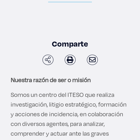
Enlaces de interés
Aspirantes
Becas
Comparte
Graduaciones
CRUCE
Nuestra razón de ser o misión
Derecho
Somos un centro del ITESO que realiza
investigación, litigio estratégico, formación
Lo más buscado
y acciones de incidencia, en colaboración
con diversos agentes, para analizar,
Carreras
comprender y actuar ante las graves