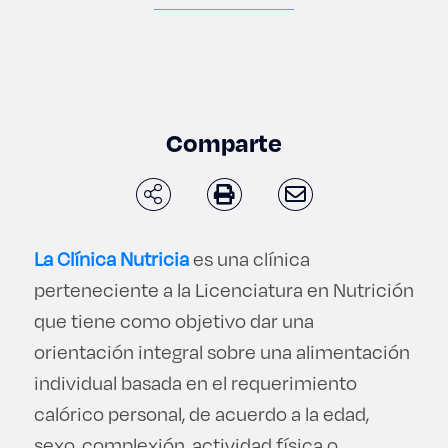
Enlaces de interés
Aspirantes
Becas
Comparte
Graduaciones
CRUCE
La Clínica Nutricia
es una clínica
Derecho
perteneciente a la Licenciatura en Nutrición
que tiene como objetivo dar una
orientación integral sobre una alimentación
Lo más buscado
individual basada en el requerimiento
calórico personal, de acuerdo a la edad,
Carreras
sexo, complexión, actividad física o