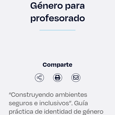
Enlaces de interés
Género para
profesorado
Aspirantes
Becas
Graduaciones
CRUCE
Comparte
Derecho
Lo más buscado
“Construyendo ambientes
seguros e inclusivos”. Guía
Carreras
práctica de identidad de género