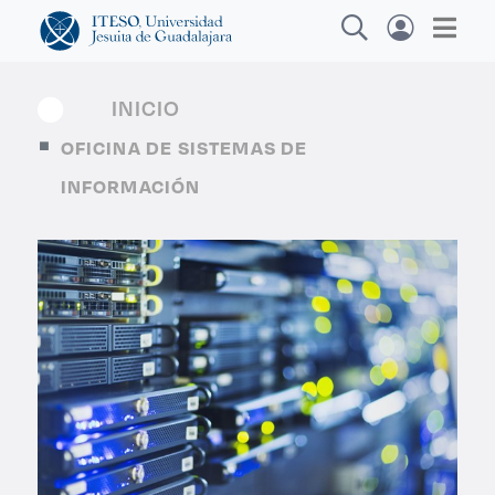
INICIO
OFICINA DE SISTEMAS DE
Explora sitios web, programas académicos,
INFORMACIÓN
actividades y noticias
Diploma
|