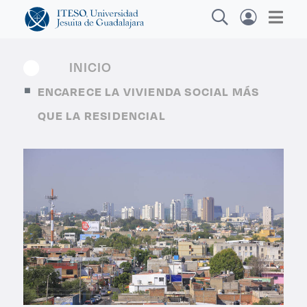
INICIO
ENCARECE LA VIVIENDA SOCIAL MÁS
Explora sitios web, programas académicos,
QUE LA RESIDENCIAL
actividades y noticias
Diplomados y C
|