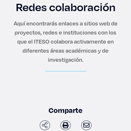
Enlaces de interés
Redes colaboración
Aspirantes
Aquí encontrarás enlaces a sitios web de
proyectos, redes e instituciones con los
Becas
que el ITESO colabora activamente en
diferentes áreas académicas y de
Graduaciones
investigación.
CRUCE
Derecho
Lo más buscado
Comparte
Carreras