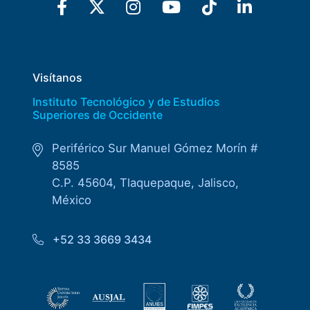
Enlaces de interés
Aspirantes
Visítanos
Becas
Instituto Tecnológico y de Estudios
Superiores de Occidente
Graduaciones
Periférico Sur Manuel Gómez Morín #
CRUCE
8585
C.P. 45604, Tlaquepaque, Jalisco,
Derecho
México
+52 33 3669 3434
Lo más buscado
Carreras