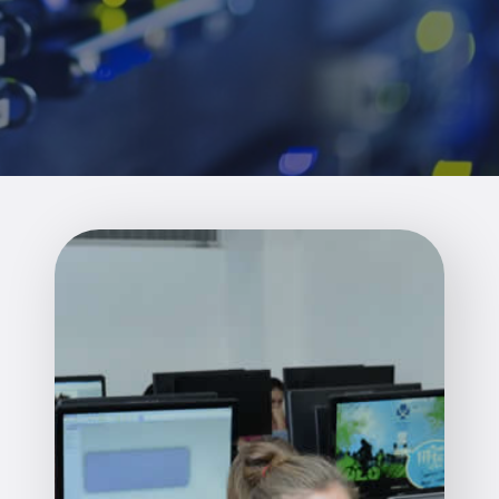
Enlaces de interés
Aspirantes
Becas
Graduaciones
CRUCE
Derecho
Lo más buscado
Carreras