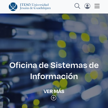
Explora sitios web, programas académicos,
actividades y noticias
Oficina de Sistemas de
Diplomados
|
Información
VER MÁS