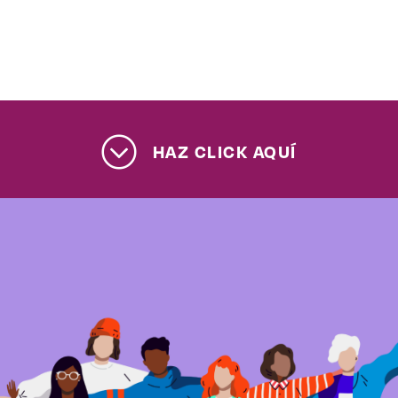
Enlaces de interés
Aspirantes
Becas
HAZ CLICK AQUÍ
Graduaciones
CRUCE
Derecho
Lo más buscado
Carreras