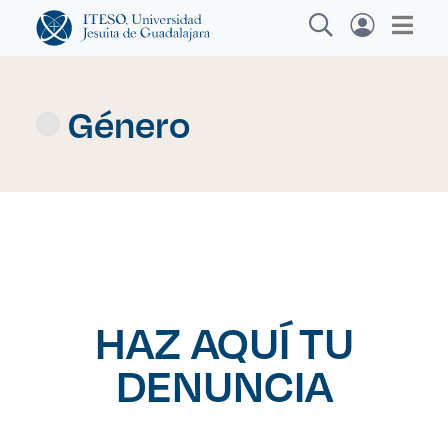
Género
Explora sitios web, programas académicos,
actividades y noticias
Diplomados y C
|
HAZ AQUÍ TU
DENUNCIA