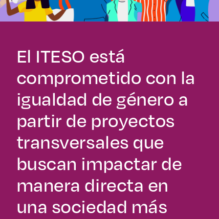
Derecho
Prepa ITESO
El ITESO está
Becas
comprometido con la
Sustentabilidad
igualdad de género a
partir de proyectos
transversales que
buscan impactar de
manera directa en
una sociedad más